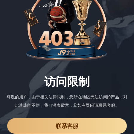
访问限制
尊敬的用户，由于相关法律限制，您所在地区无法访问J9产品，对
此造成的不便，我们深表歉意，您如有疑问请联系客服。
联系客服