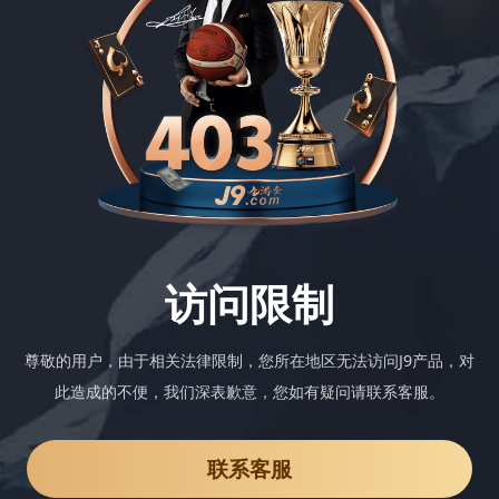
访问限制
尊敬的用户，由于相关法律限制，您所在地区无法访问J9产品，对
此造成的不便，我们深表歉意，您如有疑问请联系客服。
联系客服