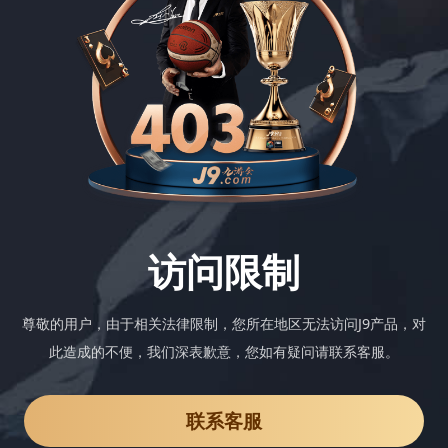
访问限制
尊敬的用户，由于相关法律限制，您所在地区无法访问J9产品，对
此造成的不便，我们深表歉意，您如有疑问请联系客服。
联系客服